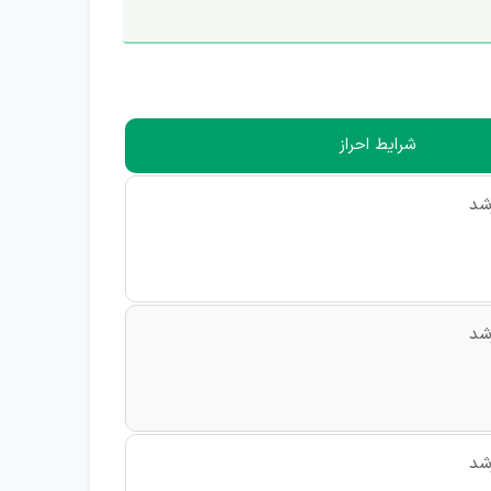
شرایط احراز
شد
شد
شد