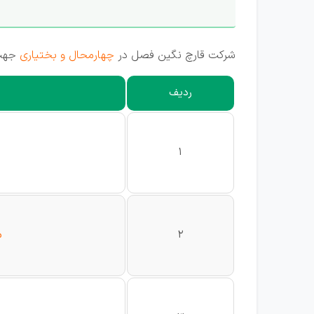
شرکت قارچ نگین فصل در
چهارمحال و بختیاری
جهت 
ردیف
1
2
م