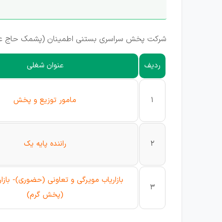
شرکت پخش سراسری بستنی اطمینان (پشمک حاج عبد
ردیف
عنوان شغلی
1
مامور توزیع و پخش
2
راننده پایه یک
بازاریاب مویرگی و تعاونی (حضوری)- بازا
3
(پخش گرم)