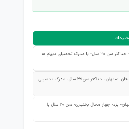
وضیحات
- حداقل 2 سال فعالیت در شرکتهای پخش مواد غذایی- حداکثر سن 30 سال- با مدرک تحصیلی دیپلم به
- با سابقه فعالیت در شرکتهای پخش- آشنا به مناطق استان اصفهان- حداکثر سن35 سال- مدرک تحصیلی
- سابقه فعالیت در شرکت پخش- آشنا به استانهای اصفهان- یزد- چهار محال بختیاری- سن 30 سال با