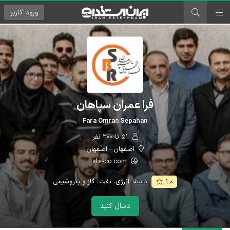
ورود
کاربر
فرا عمران سپاهان
Fara Omran Sepahan
۵۱ تا ۲۰۰ نفر
اصفهان - اصفهان
sbr-co.com
دسته:
انرژی، نفت، گاز و پتروشیمی
۱.۰
دنبال کنید