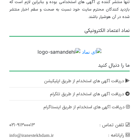
مهندس برق یا مهندس معمار
تنها منتشر کننده ی آگهی های استخدامی بوده و بنابراین لازم است که
بازدید کنندگان محترم سایت خود نسبت به صحت و سقم اخبار منتشر
اصفهان
شده در آن هوشیار باشند.
۲ سال پیش
منقضی شده
نماد اعتماد الکترونیکی
ترسیم کننده نقشه های تاسیسات مکانیکی
اصفهان
۳ سال پیش
منقضی شده
ما را دنبال کنید
استخدام طراح و ترسیم کننده تاسیسات مکانیکی
دریافت آگهی های استخدام از طریق اپلیکیشن
اصفهان
دریافت آگهی های استخدام از طریق تلگرام
۳ سال پیش
منقضی شده
دریافت آگهی های استخدام از طریق اینستاگرام
استخدام مهندس مکانیک و معماری
اصفهان
تلفن تماس :
۰۲۱-۹۱۳۰۰۰۱۳
رایانامه :
info@iranestekhdam.ir
۴ سال پیش
منقضی شده