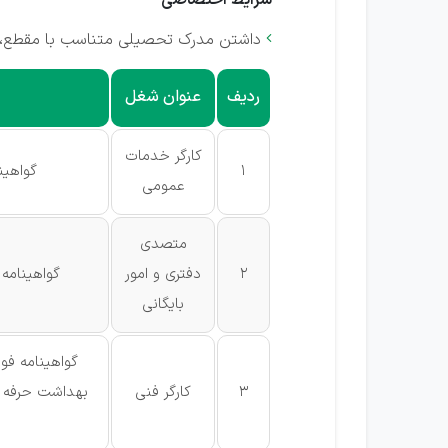
شرایط اختصاصی
داشتن مدرک تحصیلی متناسب با مقطع، ر

ردیف
عنوان شغل
کارگر خدمات
1
گواهین
عمومی
متصدی
2
دفتری و امور
گواهینامه 
بایگانی
گواهینامه فو
3
کارگر فنی
بهداشت حرفه ای