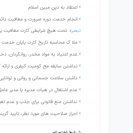
اعتقاد به دین مبین اسلام

انجام خدمت دوره ضرورت و معافیت دائم

تبصره:
تحت هیچ شرایطی کارت معافیت پز
ملا ک محاسبه تاریخ کارت پایان خدمت و 

عدم اعتیاد به مواد مخدر، روانگردان، دخ

نداشتن سابقه مح کومیت کیفری و ارائه 

داشتن سلامت جسمانی و روانی و توانایی

عدم اشتغال در هیات مدیره یا مدیر عام

نداشتن منع قانونی برای جذب و عدم تع

احراز صلاحیت های مورد نظر، تایید گزی
