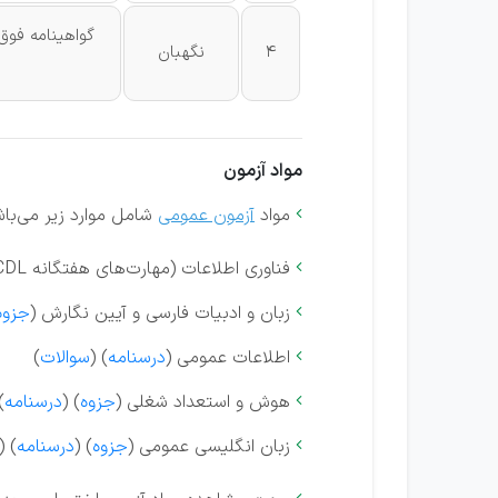
گواهینامه فوق 
4
نگهبان
مواد آزمون
مواد
آزمون عمومی
شامل موارد زیر می‌باش

فناوری اطلاعات (مهارت‌های هفتگانه ICDL) (

زبان و ادبیات فارسی و آیین نگارش (
جزوه

اطلاعات عمومی (
درسنامه
) (
سوالات
)

هوش و استعداد شغلی (
جزوه
) (
درسنامه
(

زبان انگلیسی عمومی (
جزوه
) (
درسنامه
) (
