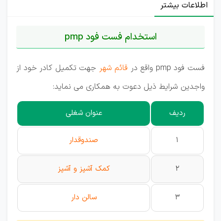
اطلاعات بیشتر
استخدام فست فود pmp
فست فود pmp واقع در
قائم شهر
جهت تکمیل کادر خود از
واجدین شرایط ذیل دعوت به همکاری می نماید:
ردیف
عنوان شغلی
1
صندوقدار
2
کمک آشپز و آشپز
3
سالن دار