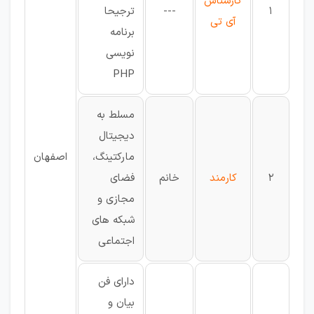
کارشناس
1
---
ترجیحا
آی تی
برنامه
نویسی
PHP
مسلط به
دیجیتال
مارکتینگ،
اصفهان
2
کارمند
خانم
فضای
مجازی و
شبکه های
اجتماعی
دارای فن
بیان و