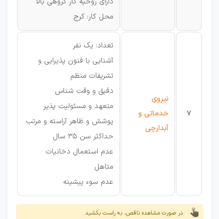
دارای روحیه کار گروهی بالا
محل کار: کرج
تعداد: یک نفر
آشنایی با فنون پذیرایی و
تشریفات منظم
دقیق و وقت شناس
نیروی
متعهد و مسئولیت پذیر
7
خدماتی و
پوشش و ظاهر آراسته و مرتب
آبدارچی
حداکثر سن 35 سال
عدم استعمال دخانیات
متاهل
عدم سوء پیشینه
در صورت مشاهده ناقص، به راست بکشید