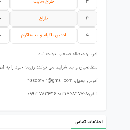
3
طراح سایت
خ
4
طراح
خ
5
ادمین تلگرام و اینستاگرام
خ
آدرس: منطقه صنعتی دولت آباد
متقاضیان واجد شرایط می توانند رزومه خود را به آ
آدرس ایمیل: 4asco2011@gmail.com
تلفن:03145837728- 09913783436
اطلاعات تماس