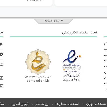
ابتدای صفحه
نماد اعتماد الکترونیکی
ما
 تلاش
ه
ی
ت
د
رت
ان
ی
یت
استخدام تهران
استخدام استان‌ها
رزومه ساز
آزمون آنلاین
شرک