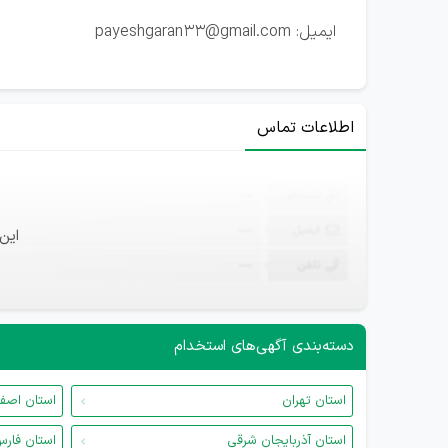
ایمیل: payeshgaran33@gmail.com
اطلاعات تماس
ثبت‌نام
—
ایمیل
—
این
تلفن
—
دسته‌بندی آگهی‌های استخدام
استان تهران
استان اصف
استان آذربایجان شرقی
استان فار