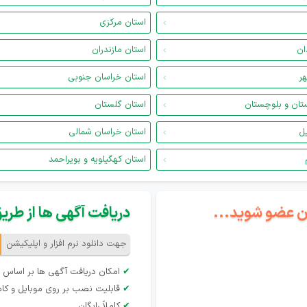
استان مرکزی
ان
استان مازندران
هر
استان خراسان جنوبی
تان و بلوچستان
استان گلستان
یل
استان خراسان شمالی
استان کهگیلویه و بویراحمد
گان عضو شوید...
دریافت آگهی ها از طریق 
جهت دانلود نرم افزار و اپلیکیشن
✔
امکان دریافت آگهی ها بر اساس 
✔
قابلیت نصب بر روی موبایل و کام
✔
کاملاً رایگان