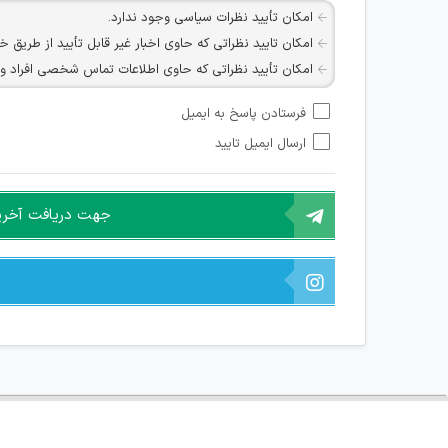
امکان تأیید نظرات سیاسی وجود ندارد.
امکان تایید نظراتی که حاوی اخبار غیر قابل تأیید از طریق خ
امکان تأیید نظراتی که حاوی اطلاعات تماس شخصی افراد و یا ID شبکه های مجازی ارتباطی می باشند وجود ند
امکان تأیید نظرات کاربرانی که به هر طریقی قصد مأیوس کرد
فرستادن پاسخ به ایمیل
هرگونه تحریک، تحقیر و کنایه به سایر افراد (مسئول و غیر 
ارسال ایمیل تایید
امکان هماهنگی برای هرگونه ملاقات حضوری چه به صورت د
جهت دریافت آخرین 