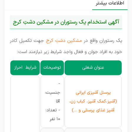
اطلاعات بیشتر
آگهی استخدام یک رستوران در مشکین دشتِ کرج
یک رستوران واقع در
مشکین دشتِ کرج
جهت تکمیل کادر
خود به افراد جوان و فعال واجد شرایط زیر نیازمند است:
عنوان شغلی
توضیحات
شرایط احراز
-
پرسنل آشپزی ایرانی
جنسیت:
(آشپز،کمک آشپز، کباب زن،
آقا
آشپز غذای پرسنلی و ...)
- تعداد:
10 نفر