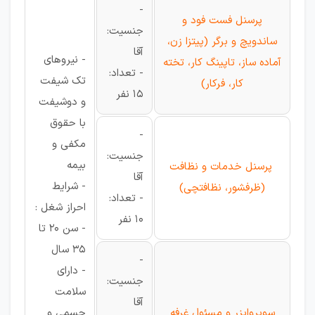
-
پرسنل فست فود و
جنسیت:
ساندویچ و برگر (پیتزا زن،
آقا
- نیروهای
آماده ساز، تاپینگ کار، تخته
- تعداد:
تک شیفت
کار، فرکار)
15 نفر
و دوشیفت
با حقوق
-
مکفی و
جنسیت:
بیمه
پرسنل خدمات و نظافت
آقا
- شرایط
(ظرفشور، نظافتچی)
- تعداد:
احراز شغل :
10 نفر
- سن 20 تا
35 سال
-
- دارای
جنسیت:
سلامت
آقا
سوپروایزر و مسئول غرفه
جسمی و