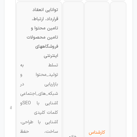
توانایی انعقاد
قرارداد، ارتباط،
تامین محتوا و
تامین محصولات
فروشگاههای
اینترنتی
تسلط به
تولید_محتوا و
بازاریابی در
شبکه_های_اجتماعی
آشنایی با SEOو
اصفها
کلمات کلیدی
آشنایی با طراحی،
ساخت، حفظ
کارشناس