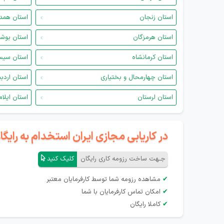
استان زنجان
استان همد
استان هرمزگان
استان بوش
استان کرمانشاه
استان سیس
استان چهارمحال و بختیاری
استان اردب
استان لرستان
استان ایلام
در کاریابی مجازی ایران استخدام به رای
جـهت ساخت رزومه کاری رایگان
کلیک کنید
✔
مشاهده رزومه شما توسط کارفرمایان معتبر
✔
امکان تماس کارفرمایان با شما
✔
کاملا رایگان