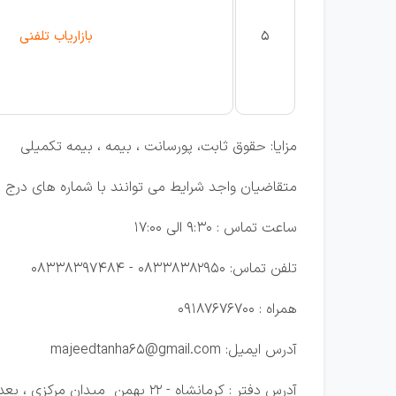
5
بازاریاب تلفنی
مزایا
:
حقوق ثابت
،
پورسانت
،
بیمه
،
بیمه تکمیلی
متقاضیان واجد شرایط می توانند با شماره های درج 
ساعت تماس
:
9:30 الی 17:00
تلفن تماس
:
08338382950 - 08338397484
همراه : 09187676700
آدرس ایمیل: majeedtanha65@gmail.com
آدرس دفتر
:
کرمانشاه
-
22 بهمن میدان مرکزی
،
بعد 