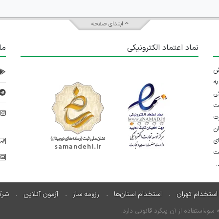
ابتدای صفحه
نماد اعتماد الکترونیکی
ما
 تلاش
ه
ی
ت
د
رت
ان
ی
یت
استخدام تهران
استخدام استان‌ها
رزومه ساز
آزمون آنلاین
شرک
ءاستفاده از آن پیگرد قانونی دارد.