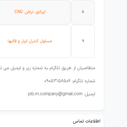
8
اپراتور تراش CNC
9
مسئول کنترل ابزار و قالب‏ها
متقاضیان از طریق تلگرام به شماره زیر و ایمیل می تو
شماره تلگرام: 09053158506
ایمیل: job.m.company@gmail.com
اطلاعات تماس