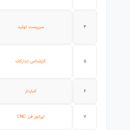
4
سرپرست تولید
5
کارشناس تدارکات
6
انباردار
7
اپراتور فرز CNC