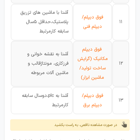
آشنا با ماشین های تزریق
فوق دیپلم/
11
پلاستیک،حداقل 5سال
دیپلم فنی
سابقه کارمرتبط
فوق دیپلم
آشنا به نقشه خوانی و
مکانیک (گرایش
12
فرزکاری، مونتاژقالب و
ساخت تولید/
ماشین آلات مربوطه
ماشین ابزار)
فوق دیپلم/
آشنا به plc،دوسال سابقه
13
دیپلم برق
کارمرتبط
در صورت مشاهده ناقص، به راست بکشید