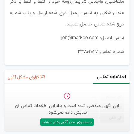
متقاضیان واجدين شرايط رزومه خود را فقط و فقط با ذکر
عنوان شغلی به آدرس ایمیل درج شده ارسال و يا با شماره
درج شده تماس حاصل نمايند.
آدرس ایمیل: job@raad-co.com
شماره تماس: 33802027
اطلاعات تماس
گزارش مشکل آگهی
ثبت‌نام
—
این آگهی منقضی شده است و بنابراین اطلاعات تماس آن
ایمیل
—
نمایش داده نمی‌شود.
تلفن
—
جستجوی سایر آگهی‌های مشابه