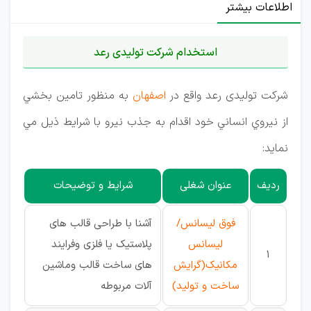
اطلاعات بیشتر
استخدام شرکت تولیدی رعد
شرکت تولیدی رعد واقع در
اصفهان
به منظور تامين بخشي
از نيروي انساني خود اقدام به جذب نیرو با شرايط ذيل مي
نمايد:
ردیف
عنوان شغلی
شرایط و توضیحات
فوق لیسانس/
آشنا با طراحی قالب های
لیسانس
پلاستیک یا فلزی وفرایند
1
مکانیک(گرایش
های ساخت قالب وماشین
ساخت و تولید)
آلات مربوطه