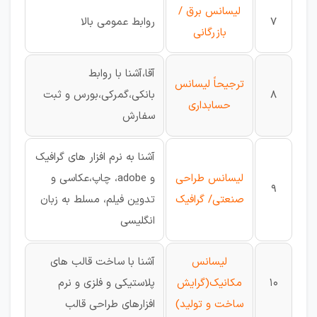
لیسانس برق /
7
روابط عمومی بالا
بازرگانی
آقا،آشنا با روابط
ترجیحاً لیسانس
8
بانکی،گمرکی،بورس و ثبت
حسابداری
سفارش
آشنا به نرم افزار های گرافیک
لیسانس طراحی
و adobe، چاپ،عکاسی و
9
صنعتی/ گرافیک
تدوین فیلم، مسلط به زبان
انگلیسی
لیسانس
آشنا با ساخت قالب های
10
مکانیک(گرایش
پلاستیکی و فلزی و نرم
ساخت و تولید)
افزارهای طراحی قالب