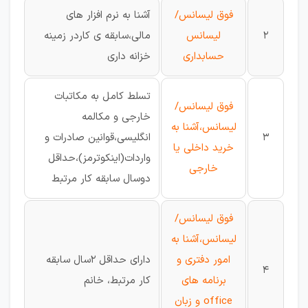
فوق لیسانس/
آشنا به نرم افزار های
2
لیسانس
مالی،سابقه ی کاردر زمینه
حسابداری
خزانه داری
تسلط کامل به مکاتبات
فوق لیسانس/
خارجی و مکالمه
لیسانس،آشنا به
3
انگلیسی،قوانین صادرات و
خرید داخلی یا
واردات(اینکوترمز)،حداقل
خارجی
دوسال سابقه کار مرتبط
فوق لیسانس/
لیسانس،آشنا به
امور دفتری و
دارای حداقل 2سال سابقه
4
برنامه های
کار مرتبط، خانم
office و زبان