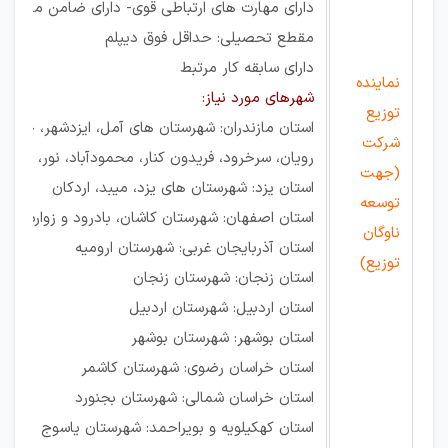
دارای مهارت های ارتباطی قوی- دارای ضامن معتبر.
مقطع تحصیلی: حداقل فوق دیپلم
دارای سابقه کار مرتبط
نماینده
شهرهای مورد نیاز:
توزیع
استان مازندران: شهرستان های آمل، ایزدشهر، چمست
شرکت
رویان، سرخرود، فریدون کنار، محمودآباد، نور، بابل، ب
(جهت
استان یزد: شهرستان های یزد، میبد، اردکان
توسعه
استان اصفهان: شهرستان کاشان، بادرود و زواره
ناوگان
استان آذربایجان غربی: شهرستان ارومیه
توزیع)
استان زنجان: شهرستان زنجان
استان اردبیل: شهرستان اردبیل
استان بوشهر: شهرستان بوشهر
استان خراسان رضوی: شهرستان کاشمر
استان خراسان شمالی: شهرستان بجنورد
استان کهکیلویه و بویراحمد: شهرستان یاسوج