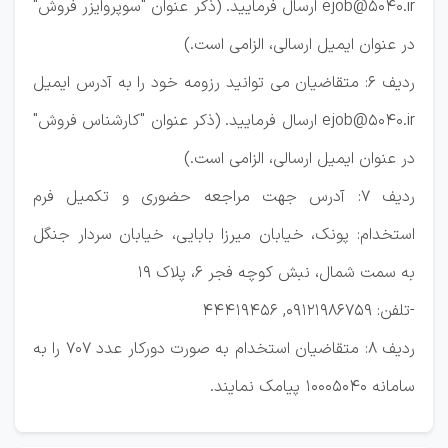
ejob@5040.ir ارسال فرمایید. (ذکر عنوان "سوپروایزر فروش"
در عنوان ایمیل ارسالی، الزامی است.)
ردیف 6: متقاضیان می توانید رزومه خود را به آدرس ایمیل
ejob@5040.ir ارسال فرمایید. (ذکر عنوان "کارشناس فروش"
در عنوان ایمیل ارسالی، الزامی است.)
ردیف 7:
آدرس جهت مراجعه حضوری و تکمیل فرم
استخدام: پونک، خیابان میرزا بابایی، خیابان سردار جنگل
به سمت شمال، نبش کوچه فجر 6، پلاک 19
-تلفن: 09121986759, 44419456
ردیف 8:
متقاضیان استخدام به صورت دورکار عدد 707 را به
سامانه 10005040 پیامک نمایند.