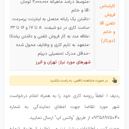
-متوسط درآمد ماهیانه 2,000,000 تومان
کارشناس
-آقا و خانم
فروش
-داشتن یک رایانه متصل به اینترنت پرسرعت
تلفنی آقا
-ساعت کاری در دو شیفت 8 تا 17 و 16 تا 23
و خانم
-علاقه مند به کار فروش تلفنی و داشتن پشتکار
(دورکار)
-متعهد به تایم کاری و وظایف محول شده
-حداقل مدرک تحصیلی دیپلم
شهرهای مورد نیاز: تهران و البرز
در صورت مشاهده ناقص، به راست بکشید
ردیف 1: لطفاً رزومه کاری خود را به همراه اعلام درخواست
شهر مورد تقاضا جهت اعطای نمایندگی به شماره
09358975040 از طریق "واتس اپ" ارسال نمایید.
جهت کسب اطلاعات بیشتر نیز می توانید از طریق شماره