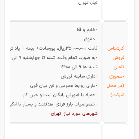
نیاز: تهران
-خانم و آقا
-حقوق
کارشناس
ثابت 35,000,000ریال، پورسانت+ بیمه + پاداش و مزایای عالی
فروش
تلفنی
شنبه ها 9 الی 13:00
حضوری
-دارای سابقه فروش
(در محل
-دارای روابط عمومی و فن بیان قوی
شرکت)
-همراه با آموزش رایگان ابتدا و حین کار
-خصوصیات بارز فردی: هدفنمد و بسیار با انگیزه
شهرهای مورد نیاز: تهران