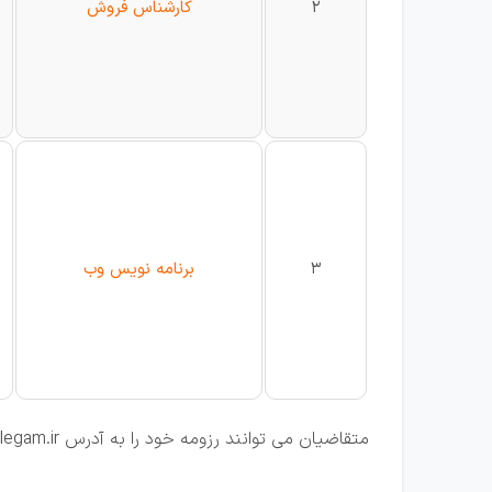
2
کارشناس فروش
3
برنامه نویس وب
متقاضیان می توانند رزومه خود را به آدرس jobs@elegam.ir ارسال و یا با شماره 02632775620 تماس حاصل نمایند.