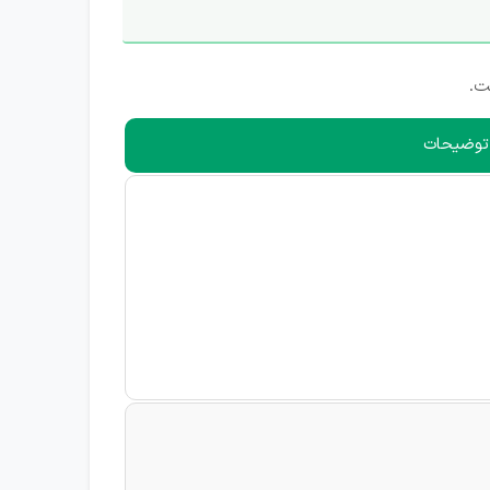
ت.
 توضیحات