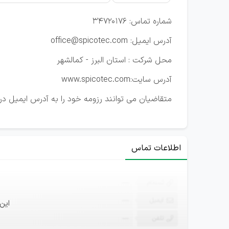
شماره تماس: 34720176
آدرس ایمیل: office@spicotec.com
محل شرکت : استان البرز - کمالشهر
آدرس سایت:www.spicotec.com
متقاضیان می توانند رزومه خود را به آدرس ایمیل در
اطلاعات تماس
ثبت‌نام
—
ایمیل
—
این
تلفن
—