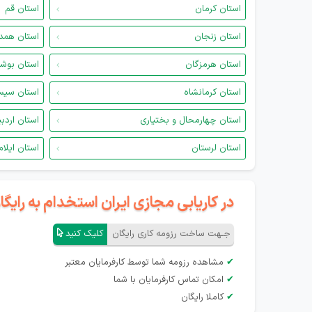
استان کرمان
استان قم
استان زنجان
استان همد
استان هرمزگان
استان بوش
استان کرمانشاه
استان سیس
استان چهارمحال و بختیاری
استان اردب
استان لرستان
استان ایلام
در کاریابی مجازی ایران استخدام به رای
جـهت ساخت رزومه کاری رایگان
کلیک کنید
✔
مشاهده رزومه شما توسط کارفرمایان معتبر
✔
امکان تماس کارفرمایان با شما
✔
کاملا رایگان