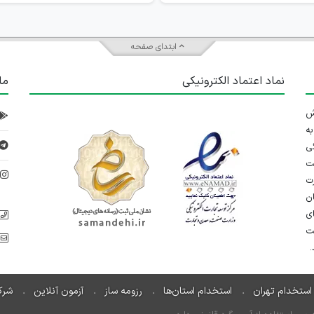
ابتدای صفحه
نماد اعتماد الکترونیکی
ما
 تلاش
ه
ی
ت
د
رت
ان
ی
یت
استخدام تهران
استخدام استان‌ها
رزومه ساز
آزمون آنلاین
شرک