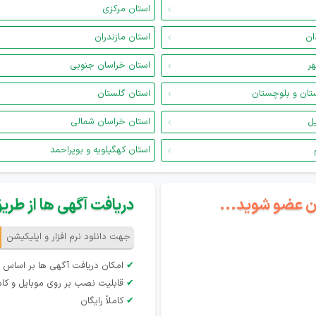
استان مرکزی
ان
استان مازندران
هر
استان خراسان جنوبی
تان و بلوچستان
استان گلستان
یل
استان خراسان شمالی
استان کهگیلویه و بویراحمد
گان عضو شوید...
دریافت آگهی ها از طریق 
جهت دانلود نرم افزار و اپلیکیشن
✔
امکان دریافت آگهی ها بر اساس 
✔
قابلیت نصب بر روی موبایل و کام
✔
کاملاً رایگان