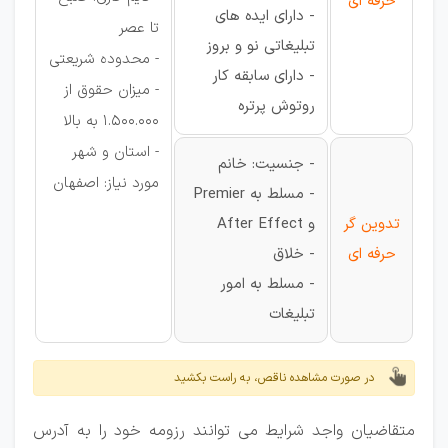
حرفه ای
- دارای ایده های
تا عصر
تبلیغاتی نو و بروز
- محدوده شریعتی
- دارای سابقه کار
- میزان حقوق از
روتوش پرتره
1.500.000 به بالا
- استان و شهر
- جنسیت: خانم
مورد نیاز: اصفهان
- مسلط به Premier
تدوین گر
و After Effect
حرفه ای
- خلاق
- مسلط به امور
تبلیغات
در صورت مشاهده ناقص، به راست بکشید
متقاضیان واجد شرایط می توانند رزومه خود را به آدرس