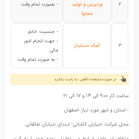
2
وردپرس و تولید
- بصورت تمام وقت
محتوا
- جنسیت: خانم
- جهت انجام امور
3
کمک حسابدار
مالی
- به صورت تمام وقت
در صورت مشاهده ناقص، به راست بکشید
ساعت کار 9:00 الی 14 و 17 الی 21
- استان و شهر مورد نیاز: اصفهان
محل شرکت: خیابان کاشانی- ابتدای خیابان طالقانی
متقاضیان واجد شرایط می توانند رزومه خود را به آدرس