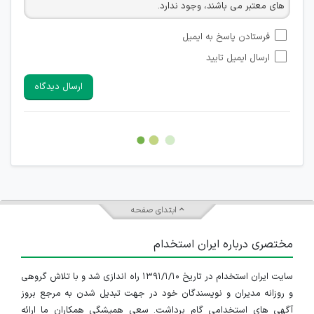
های معتبر می باشند، وجود ندارد.
امکان تأیید نظراتی که حاوی اطلاعات تماس شخصی افراد و یا ID
فرستادن پاسخ به ایمیل
شبکه های مجازی ارتباطی می باشند وجود ندارد.
ارسال ایمیل تایید
امکان تأیید نظرات کاربرانی که به هر طریقی قصد مأیوس کردن
سایرین را دارند وجود ندارد.
ارسال دیدگاه
هرگونه تحریک، تحقیر و کنایه به سایر افراد (مسئول و غیر مسئول)
غیر مجاز می باشد.
امکان هماهنگی برای هرگونه ملاقات حضوری چه به صورت دسته
جمعی و چه فردی توسط کاربران سایت وجود ندارد.
ابتدای صفحه
مختصری درباره ایران استخدام
سایت ایران استخدام در تاریخ ۱۳۹۱/۱/۱۰ راه اندازی شد و با تلاش گروهی
و روزانه مدیران و نویسندگان خود در جهت تبدیل شدن به مرجع بروز
آگهی های استخدامی گام برداشت. سعی همیشگی همکاران ما ارائه