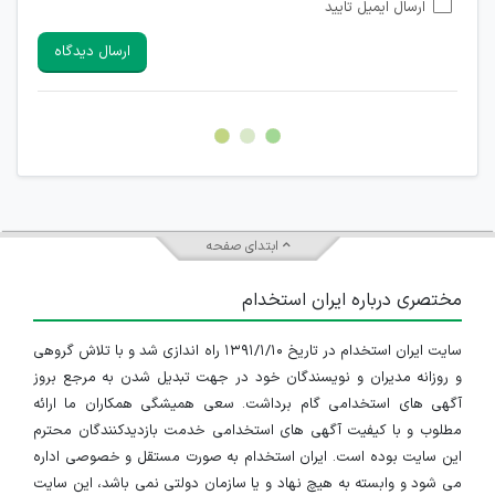
ارسال ایمیل تایید
امکان تأیید نظرات کاربرانی که به هر طریقی قصد مأیوس کردن
سایرین را دارند وجود ندارد.
ارسال دیدگاه
هرگونه تحریک، تحقیر و کنایه به سایر افراد (مسئول و غیر مسئول)
غیر مجاز می باشد.
امکان هماهنگی برای هرگونه ملاقات حضوری چه به صورت دسته
جمعی و چه فردی توسط کاربران سایت وجود ندارد.
ابتدای صفحه
مختصری درباره ایران استخدام
سایت ایران استخدام در تاریخ ۱۳۹۱/۱/۱۰ راه اندازی شد و با تلاش گروهی
و روزانه مدیران و نویسندگان خود در جهت تبدیل شدن به مرجع بروز
آگهی های استخدامی گام برداشت. سعی همیشگی همکاران ما ارائه
مطلوب و با کیفیت آگهی های استخدامی خدمت بازدیدکنندگان محترم
این سایت بوده است. ایران استخدام به صورت مستقل و خصوصی اداره
می شود و وابسته به هیچ نهاد و یا سازمان دولتی نمی باشد، این سایت