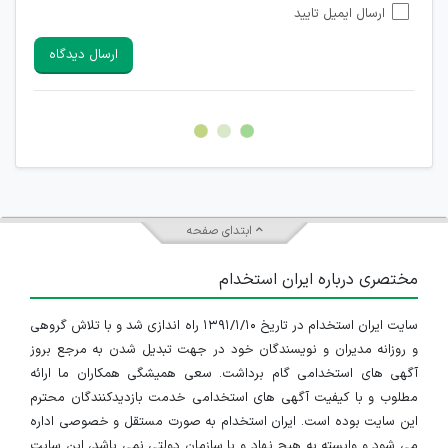
ارسال ایمیل تایید
امکان تأیید نظرات کاربرانی که به هر طریقی قصد مأیوس کردن
سایرین را دارند وجود ندارد.
ارسال دیدگاه
هرگونه تحریک، تحقیر و کنایه به سایر افراد (مسئول و غیر مسئول)
غیر مجاز می باشد.
امکان هماهنگی برای هرگونه ملاقات حضوری چه به صورت دسته
جمعی و چه فردی توسط کاربران سایت وجود ندارد.
ابتدای صفحه
مختصری درباره ایران استخدام
سایت ایران استخدام در تاریخ ۱۳۹۱/۱/۱۰ راه اندازی شد و با تلاش گروهی
و روزانه مدیران و نویسندگان خود در جهت تبدیل شدن به مرجع بروز
آگهی های استخدامی گام برداشت. سعی همیشگی همکاران ما ارائه
مطلوب و با کیفیت آگهی های استخدامی خدمت بازدیدکنندگان محترم
این سایت بوده است. ایران استخدام به صورت مستقل و خصوصی اداره
می شود و وابسته به هیچ نهاد و یا سازمان دولتی نمی باشد، این سایت