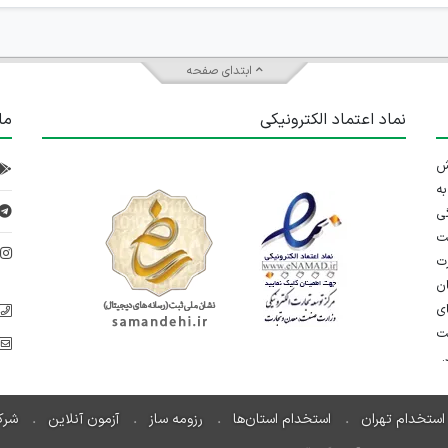
ابتدای صفحه
نماد اعتماد الکترونیکی
ما
 تلاش
ه
ی
ت
د
رت
ان
ی
یت
استخدام تهران
استخدام استان‌ها
رزومه ساز
آزمون آنلاین
شرک