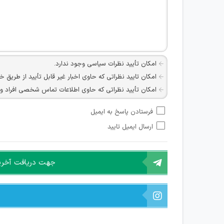
امکان تأیید نظرات سیاسی وجود ندارد.
امکان تایید نظراتی که حاوی اخبار غیر قابل تأیید از طریق خ
امکان تأیید نظراتی که حاوی اطلاعات تماس شخصی افراد و یا ID شبکه های مجازی ارتباطی می باشند وجود ند
امکان تأیید نظرات کاربرانی که به هر طریقی قصد مأیوس کرد
فرستادن پاسخ به ایمیل
هرگونه تحریک، تحقیر و کنایه به سایر افراد (مسئول و غیر 
ارسال ایمیل تایید
امکان هماهنگی برای هرگونه ملاقات حضوری چه به صورت د
جهت دریافت آخرین 