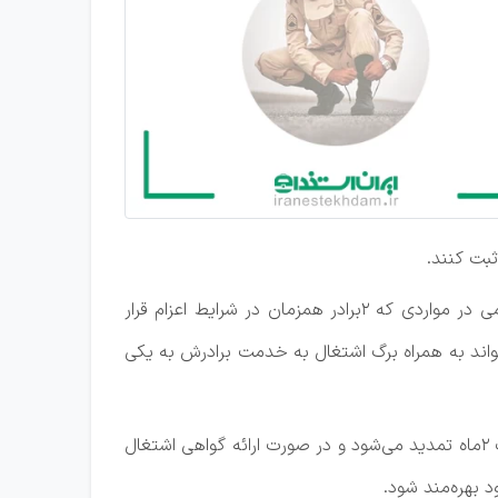
معاون وظیفه عمومی فرماندهی انتظامی استان در خصوص قانون ۲برادری هم گفت: برابر قانون ۴۴خدمت وظیفه عمومی در مواردی که ۲برادر همزمان در شرایط اعزام قرار
تواند به همراه برگ اشتغال به خدمت برادرش به یکی
سرهنگ معادلی افزود: در مواردی که تاریخ اعزام به خدمت ۲ برادر همزمان باشد، تاریخ اعزام به خدمت یکی از آنها به مدت ۲ماه تمدید می‌شود و در صورت ارائه گواهی اشتغال
 بهره‌مند شود.