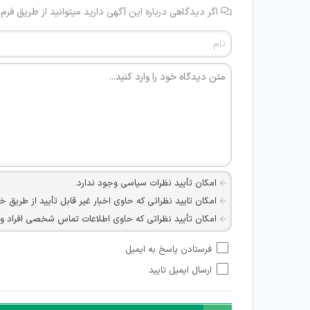
اگر دیدگاهی درباره این آگهی دارید میتوانید از طریق فرم
امکان تأیید نظرات سیاسی وجود ندارد.
امکان تایید نظراتی که حاوی اخبار غیر قابل تأیید از طریق خ
امکان تأیید نظراتی که حاوی اطلاعات تماس شخصی افراد و یا ID شبکه های مجازی ارتباطی می باشند وجود ند
امکان تأیید نظرات کاربرانی که به هر طریقی قصد مأیوس کرد
فرستادن پاسخ به ایمیل
هرگونه تحریک، تحقیر و کنایه به سایر افراد (مسئول و غیر 
ارسال ایمیل تایید
امکان هماهنگی برای هرگونه ملاقات حضوری چه به صورت د