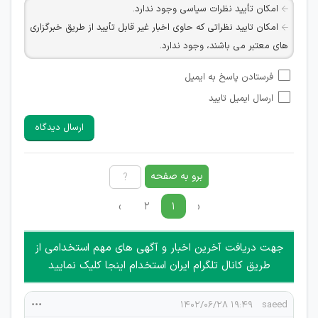
امکان تأیید نظرات سیاسی وجود ندارد.
امکان تایید نظراتی که حاوی اخبار غیر قابل تأیید از طریق خبرگزاری
های معتبر می باشند، وجود ندارد.
امکان تأیید نظراتی که حاوی اطلاعات تماس شخصی افراد و یا ID
فرستادن پاسخ به ایمیل
شبکه های مجازی ارتباطی می باشند وجود ندارد.
ارسال ایمیل تایید
امکان تأیید نظرات کاربرانی که به هر طریقی قصد مأیوس کردن
سایرین را دارند وجود ندارد.
ارسال دیدگاه
هرگونه تحریک، تحقیر و کنایه به سایر افراد (مسئول و غیر مسئول)
غیر مجاز می باشد.
امکان هماهنگی برای هرگونه ملاقات حضوری چه به صورت دسته
برو به صفحه
جمعی و چه فردی توسط کاربران سایت وجود ندارد.
›
۲
۱
‹
جهت دریافت آخرین اخبار و آگهی های مهم استخدامی از
طریق کانال تلگرام ایران استخدام اینجا کلیک نمایید
۱۹:۴۹ ۱۴۰۲/۰۶/۲۸
saeed