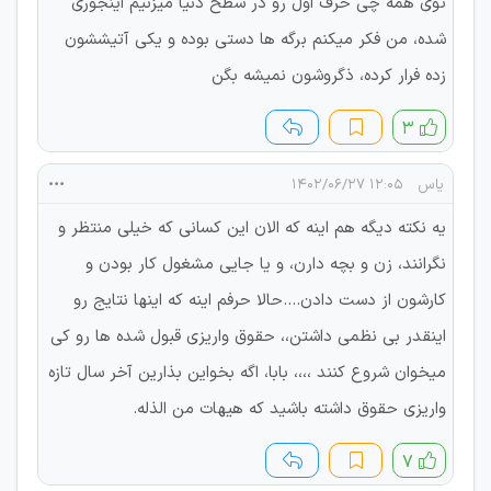
توی همه چی حرف اول رو در سطح دنیا میزنیم اینجوری
شده، من فکر میکنم برگه ها دستی بوده و یکی آتیششون
زده فرار کرده، ذگروشون نمیشه بگن
۳
یاس
۱۲:۰۵ ۱۴۰۲/۰۶/۲۷
یه نکته دیگه هم اینه که الان این کسانی که خیلی منتظر و
نگرانند، زن و بچه دارن، و یا جایی مشغول کار بودن و
کارشون از دست دادن....حالا حرفم اینه که اینها نتایج رو
اینقدر بی نظمی داشتن،، حقوق واریزی قبول شده ها رو کی
میخوان شروع کنند ،،،، بابا، اگه بخواین بذارین آخر سال تازه
واریزی حقوق داشته باشید که هیهات من الذله.
۷