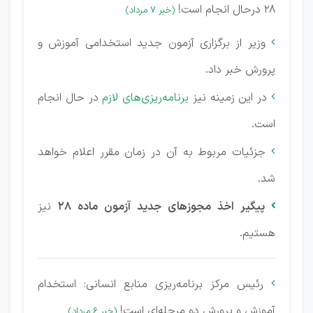
28 درحال انجام است!
(خبر 7 مرداد)
وزیر از برگزاری آزمون جدید استخدامی آموزش‌ و

پرورش خبر داد.
در این زمینه نیز
برنامه‌ریزی‌های لازم
در حال انجام

است.
جزئیات مربوط به آن در زمان مقرر اعلام خواهد

شد.
پیگیر اخذ مجوزهای جدید آزمون ماده 28
نیز

هستیم.
رئیس مرکز برنامه‌ریزی منابع انسانی: استخدام

آموزش و پرورش
دو مرحله‌ای
است!
(خبر 6 مرداد)