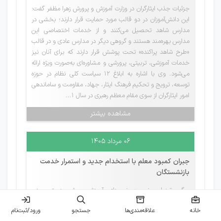
جزئیات جذب ایثارگران در وزارت آموزش و پرورش زهرا مظفر گفت:
این دانش‌آموزان در دو قالب مورد حمایت قرار دارند؛ بخشی در
مدارس شاهد تحصیل می‌کنند و از خدمات اختصاصی این
مدارس بهره‌مند هستند و گروهی دیگر در مدارس عادی و در قالب
«طرح شاهد پراکنده» تحت پوشش قرار دارند که برای آنان نیز
خدمات آموزشی، تربیتی، پرورشی و مشاوره‌ای به‌صورت ویژه ارائه
می‌شود. وی با اشاره به ابلاغ ۱۲ سیاست کلی نظام در حوزه
توسعه، ترویج و تحکیم فرهنگ ایثار، جهاد، مقاومت و ساماندهی
امور ایثارگران از سوی مقام معظم رهبری در سال ۱...
مشاهده بیشتر
۰۶ مرداد ۱۴۰۵
جبران کمبود معلم با استخدام جدید و استمرار خدمت
بازنشستگان
پیگیر تبدیل وضعیت نیروهای آموزش‌وپرورش هستیم وزیر
آموزش‌وپرورش با بیان این‌که پیش‌بینی می‌شود سال تحصیلی
خانه
علاقه‌مندی‌ها
جستجو
ورود/ثبت‌نام
جدید همانند ۲ سال گذشته با آرامش و نشاط آغاز شود، گفت: