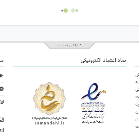
ابتدای صفحه
نماد اعتماد الکترونیکی
ما
 تلاش
ه
ی
ت
د
رت
ان
ی
یت