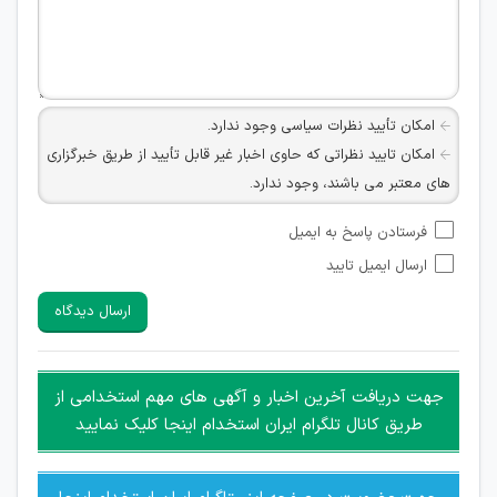
امکان تأیید نظرات سیاسی وجود ندارد.
امکان تایید نظراتی که حاوی اخبار غیر قابل تأیید از طریق خبرگزاری
های معتبر می باشند، وجود ندارد.
امکان تأیید نظراتی که حاوی اطلاعات تماس شخصی افراد و یا ID
فرستادن پاسخ به ایمیل
شبکه های مجازی ارتباطی می باشند وجود ندارد.
ارسال ایمیل تایید
امکان تأیید نظرات کاربرانی که به هر طریقی قصد مأیوس کردن
سایرین را دارند وجود ندارد.
ارسال دیدگاه
هرگونه تحریک، تحقیر و کنایه به سایر افراد (مسئول و غیر مسئول)
غیر مجاز می باشد.
امکان هماهنگی برای هرگونه ملاقات حضوری چه به صورت دسته
جهت دریافت آخرین اخبار و آگهی های مهم استخدامی از
جمعی و چه فردی توسط کاربران سایت وجود ندارد.
طریق کانال تلگرام ایران استخدام اینجا کلیک نمایید