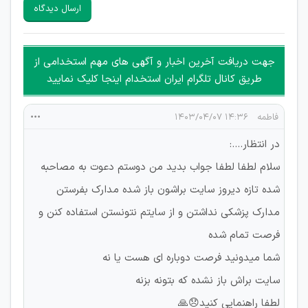
سایرین را دارند وجود ندارد.
ارسال دیدگاه
هرگونه تحریک، تحقیر و کنایه به سایر افراد (مسئول و غیر مسئول)
غیر مجاز می باشد.
امکان هماهنگی برای هرگونه ملاقات حضوری چه به صورت دسته
جهت دریافت آخرین اخبار و آگهی های مهم استخدامی از
جمعی و چه فردی توسط کاربران سایت وجود ندارد.
طریق کانال تلگرام ایران استخدام اینجا کلیک نمایید
فاطمه
۱۴:۳۶ ۱۴۰۳/۰۴/۰۷
در انتظار....:
سلام لطفا لطفا جواب بدید من دوستم دعوت به مصاحبه
شده تازه دیروز سایت براشون باز شده مدارک بفرستن
مدارک پزشکی نداشتن و از سایتم نتونستن استفاده کنن و
فرصت تمام شده
شما میدونید فرصت دوباره ای هست یا نه
سایت براش باز نشده که بتونه بزنه
لطفا راهنمایی کنید😞🙏