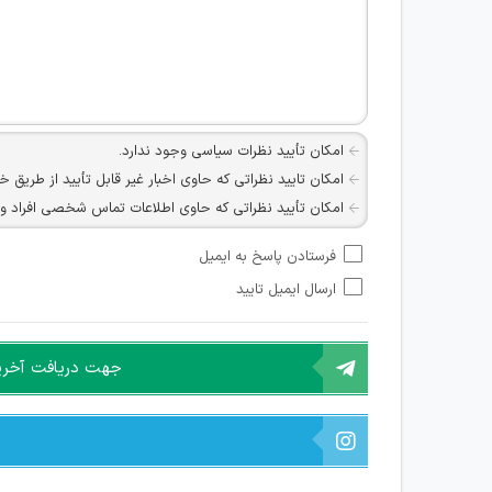
امکان تأیید نظرات سیاسی وجود ندارد.
امکان تایید نظراتی که حاوی اخبار غیر قابل تأیید از طریق خ
امکان تأیید نظراتی که حاوی اطلاعات تماس شخصی افراد و یا ID شبکه های مجازی ارتباطی می باشند وجود ند
امکان تأیید نظرات کاربرانی که به هر طریقی قصد مأیوس کرد
فرستادن پاسخ به ایمیل
هرگونه تحریک، تحقیر و کنایه به سایر افراد (مسئول و غیر 
ارسال ایمیل تایید
امکان هماهنگی برای هرگونه ملاقات حضوری چه به صورت د
جهت دریافت آخرین 