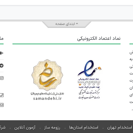
ابتدای صفحه
نماد اعتماد الکترونیکی
ما
 تلاش
ه
ی
ت
د
رت
ان
ی
یت
استخدام تهران
استخدام استان‌ها
رزومه ساز
آزمون آنلاین
شرک