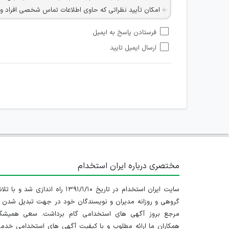
امکان تأیید نظراتی که حاوی اطلاعات تماس شخصی افراد و یا ID شبکه های مجازی ارتباطی می باشند وجود ند
امکان تأیید نظرات کاربرانی که به هر طریقی قصد مأیوس کرد
فرستادن پاسخ به ایمیل
هرگونه تحریک، تحقیر و کنایه به سایر افراد (مسئول و غیر 
ارسال ایمیل تایید
امکان هماهنگی برای هرگونه ملاقات حضوری چه به صورت د
مختصری درباره ایران استخدام
سایت ایران استخدام در تاریخ ۱۳۹۱/۱/۱۰ راه اندازی شد و با
گروهی و روزانه مدیران و نویسندگان خود در جهت تبدیل شدن ب
مرجع بروز آگهی های استخدامی گام برداشت. سعی همیشگ
همکاران ما ارائه مطلوب و با کیفیت آگهی های استخدامی خدم