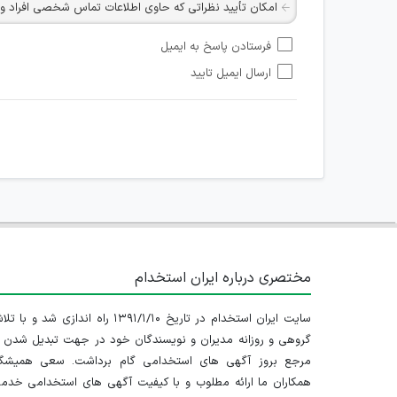
امکان تأیید نظراتی که حاوی اطلاعات تماس شخصی افراد و یا ID شبکه های مجازی ارتباطی می باشند وجود ند
امکان تأیید نظرات کاربرانی که به هر طریقی قصد مأیوس کرد
فرستادن پاسخ به ایمیل
هرگونه تحریک، تحقیر و کنایه به سایر افراد (مسئول و غیر 
ارسال ایمیل تایید
امکان هماهنگی برای هرگونه ملاقات حضوری چه به صورت د
مختصری درباره ایران استخدام
سایت ایران استخدام در تاریخ ۱۳۹۱/۱/۱۰ راه اندازی شد و با
گروهی و روزانه مدیران و نویسندگان خود در جهت تبدیل شدن ب
مرجع بروز آگهی های استخدامی گام برداشت. سعی همیشگ
همکاران ما ارائه مطلوب و با کیفیت آگهی های استخدامی خدم