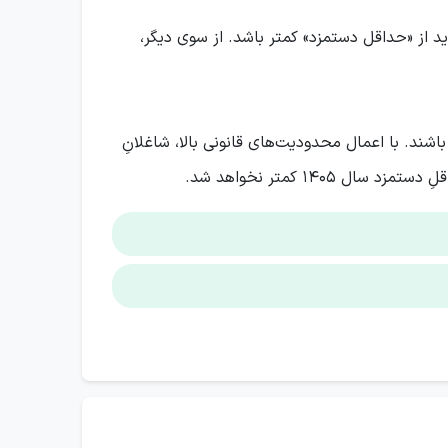
د از «حداقل دستمزد» کمتر باشد. از سوی دیگر،
گری که پایه حقوق آن‌ها همان حداقل دستمزد مصوب است، نباید نگران فرمول ۵۵ درصدی باشند. با اعمال محدودیت‌های قانونی بالا، شاغلانِ
۱۴ کمتر نخواهد شد.