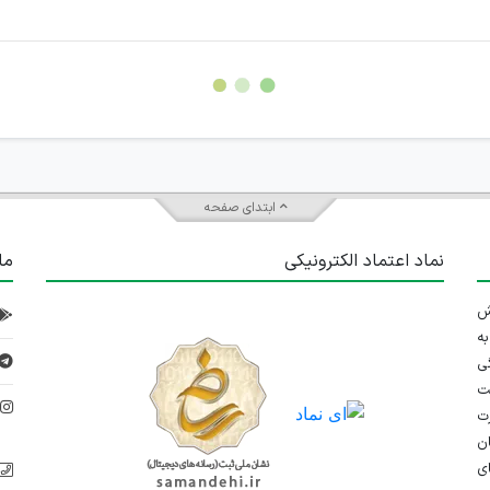
سته جمعی و چه فردی توسط کاربران سایت وجود ندارد.
ابتدای صفحه
نماد اعتماد الکترونیکی
ما
 تلاش
ه
ی
ت
د
رت
ان
ی