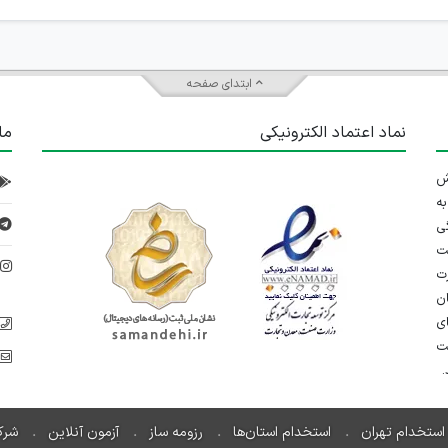
ابتدای صفحه
نماد اعتماد الکترونیکی
ما
 تلاش
ه
ی
ت
د
رت
ان
ی
یت
استخدام تهران
استخدام استان‌ها
رزومه ساز
آزمون آنلاین
شرک