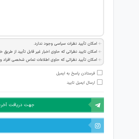
امکان تأیید نظرات سیاسی وجود ندارد.
امکان تایید نظراتی که حاوی اخبار غیر قابل تأیید از طریق خ
امکان تأیید نظراتی که حاوی اطلاعات تماس شخصی افراد و یا ID شبکه های مجازی ارتباطی می باشند وجود ند
امکان تأیید نظرات کاربرانی که به هر طریقی قصد مأیوس کرد
فرستادن پاسخ به ایمیل
هرگونه تحریک، تحقیر و کنایه به سایر افراد (مسئول و غیر 
ارسال ایمیل تایید
امکان هماهنگی برای هرگونه ملاقات حضوری چه به صورت د
جهت دریافت آخرین 