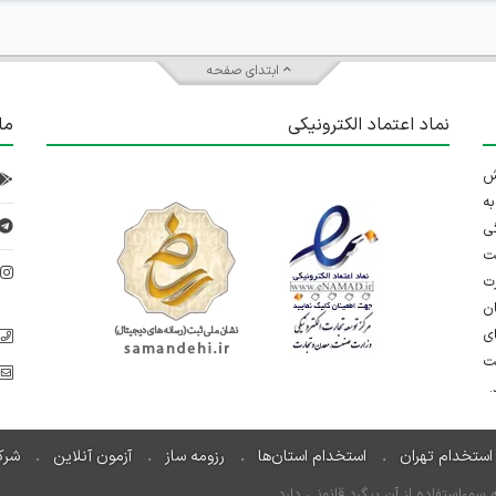
ابتدای صفحه
نماد اعتماد الکترونیکی
ما
 تلاش
ه
ی
ت
د
رت
ان
ی
یت
استخدام تهران
استخدام استان‌ها
رزومه ساز
آزمون آنلاین
شرک
ءاستفاده از آن پیگرد قانونی دارد.