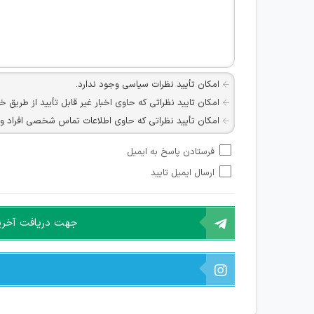
امکان تأیید نظرات سیاسی وجود ندارد.
امکان تایید نظراتی که حاوی اخبار غیر قابل تأیید از طریق خ
امکان تأیید نظراتی که حاوی اطلاعات تماس شخصی افراد و یا ID شبکه های مجازی ارتباطی می باشند وجود ند
امکان تأیید نظرات کاربرانی که به هر طریقی قصد مأیوس کرد
فرستادن پاسخ به ایمیل
هرگونه تحریک، تحقیر و کنایه به سایر افراد (مسئول و غیر 
ارسال ایمیل تایید
امکان هماهنگی برای هرگونه ملاقات حضوری چه به صورت د
جهت دریافت آخرین 