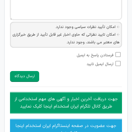
امکان تأیید نظرات سیاسی وجود ندارد.
امکان تایید نظراتی که حاوی اخبار غیر قابل تأیید از طریق خبرگزاری
های معتبر می باشند، وجود ندارد.
امکان تأیید نظراتی که حاوی اطلاعات تماس شخصی افراد و یا ID
فرستادن پاسخ به ایمیل
شبکه های مجازی ارتباطی می باشند وجود ندارد.
ارسال ایمیل تایید
امکان تأیید نظرات کاربرانی که به هر طریقی قصد مأیوس کردن
سایرین را دارند وجود ندارد.
ارسال دیدگاه
هرگونه تحریک، تحقیر و کنایه به سایر افراد (مسئول و غیر مسئول)
غیر مجاز می باشد.
امکان هماهنگی برای هرگونه ملاقات حضوری چه به صورت دسته
جهت دریافت آخرین اخبار و آگهی های مهم استخدامی از
جمعی و چه فردی توسط کاربران سایت وجود ندارد.
طریق کانال تلگرام ایران استخدام اینجا کلیک نمایید
جهت عضویت در صفحه اینستاگرام ایران استخدام اینجا