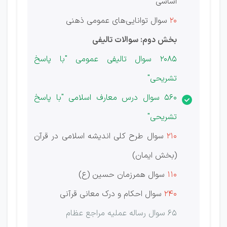
اساسی
20
سوال توانایی‌های عمومی ذهنی
بخش دوم: سوالات تالیفی
2085 سوال تالیفی عمومی "با پاسخ
تشریحی"
560 سوال درس معارف اسلامی "با پاسخ
تشریحی"
210
سوال طرح كلی اندیشه اسلامی در قرآن
(بخش ایمان)
110
سوال همرزمان حسین (ع)
240
سوال احکام و درک معانی قرآنی
65 سوال رساله عملیه مراجع عظام