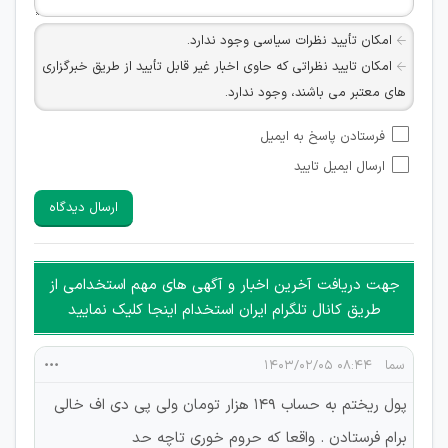
امکان تأیید نظرات سیاسی وجود ندارد.
امکان تایید نظراتی که حاوی اخبار غیر قابل تأیید از طریق خبرگزاری
های معتبر می باشند، وجود ندارد.
امکان تأیید نظراتی که حاوی اطلاعات تماس شخصی افراد و یا ID
فرستادن پاسخ به ایمیل
شبکه های مجازی ارتباطی می باشند وجود ندارد.
ارسال ایمیل تایید
امکان تأیید نظرات کاربرانی که به هر طریقی قصد مأیوس کردن
سایرین را دارند وجود ندارد.
ارسال دیدگاه
هرگونه تحریک، تحقیر و کنایه به سایر افراد (مسئول و غیر مسئول)
غیر مجاز می باشد.
امکان هماهنگی برای هرگونه ملاقات حضوری چه به صورت دسته
جهت دریافت آخرین اخبار و آگهی های مهم استخدامی از
جمعی و چه فردی توسط کاربران سایت وجود ندارد.
طریق کانال تلگرام ایران استخدام اینجا کلیک نمایید
سما
۰۸:۴۴ ۱۴۰۳/۰۲/۰۵
پول ریختم به حساب ۱۴۹ هزار تومان ولی پی دی اف خالی
برام فرستادن . واقعا که حروم خوری تاچه حد