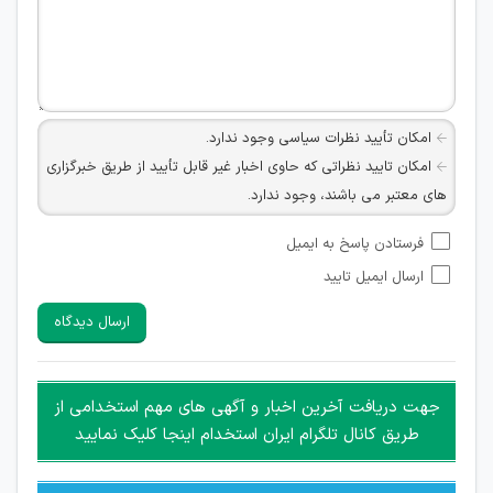
امکان تأیید نظرات سیاسی وجود ندارد.
امکان تایید نظراتی که حاوی اخبار غیر قابل تأیید از طریق خبرگزاری
های معتبر می باشند، وجود ندارد.
امکان تأیید نظراتی که حاوی اطلاعات تماس شخصی افراد و یا ID
فرستادن پاسخ به ایمیل
شبکه های مجازی ارتباطی می باشند وجود ندارد.
ارسال ایمیل تایید
امکان تأیید نظرات کاربرانی که به هر طریقی قصد مأیوس کردن
سایرین را دارند وجود ندارد.
ارسال دیدگاه
هرگونه تحریک، تحقیر و کنایه به سایر افراد (مسئول و غیر مسئول)
غیر مجاز می باشد.
امکان هماهنگی برای هرگونه ملاقات حضوری چه به صورت دسته
جهت دریافت آخرین اخبار و آگهی های مهم استخدامی از
جمعی و چه فردی توسط کاربران سایت وجود ندارد.
طریق کانال تلگرام ایران استخدام اینجا کلیک نمایید