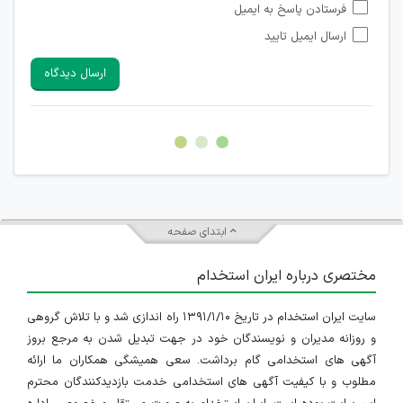
فرستادن پاسخ به ایمیل
شبکه های مجازی ارتباطی می باشند وجود ندارد.
ارسال ایمیل تایید
امکان تأیید نظرات کاربرانی که به هر طریقی قصد مأیوس کردن
سایرین را دارند وجود ندارد.
ارسال دیدگاه
هرگونه تحریک، تحقیر و کنایه به سایر افراد (مسئول و غیر مسئول)
غیر مجاز می باشد.
امکان هماهنگی برای هرگونه ملاقات حضوری چه به صورت دسته
جمعی و چه فردی توسط کاربران سایت وجود ندارد.
ابتدای صفحه
مختصری درباره ایران استخدام
سایت ایران استخدام در تاریخ ۱۳۹۱/۱/۱۰ راه اندازی شد و با تلاش گروهی
و روزانه مدیران و نویسندگان خود در جهت تبدیل شدن به مرجع بروز
آگهی های استخدامی گام برداشت. سعی همیشگی همکاران ما ارائه
مطلوب و با کیفیت آگهی های استخدامی خدمت بازدیدکنندگان محترم