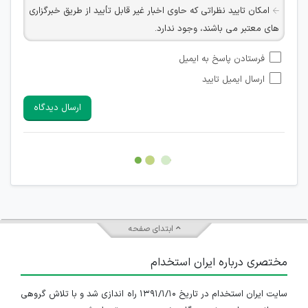
امکان تایید نظراتی که حاوی اخبار غیر قابل تأیید از طریق خبرگزاری
های معتبر می باشند، وجود ندارد.
امکان تأیید نظراتی که حاوی اطلاعات تماس شخصی افراد و یا ID
فرستادن پاسخ به ایمیل
شبکه های مجازی ارتباطی می باشند وجود ندارد.
ارسال ایمیل تایید
امکان تأیید نظرات کاربرانی که به هر طریقی قصد مأیوس کردن
سایرین را دارند وجود ندارد.
ارسال دیدگاه
هرگونه تحریک، تحقیر و کنایه به سایر افراد (مسئول و غیر مسئول)
غیر مجاز می باشد.
امکان هماهنگی برای هرگونه ملاقات حضوری چه به صورت دسته
جمعی و چه فردی توسط کاربران سایت وجود ندارد.
ابتدای صفحه
مختصری درباره ایران استخدام
سایت ایران استخدام در تاریخ ۱۳۹۱/۱/۱۰ راه اندازی شد و با تلاش گروهی