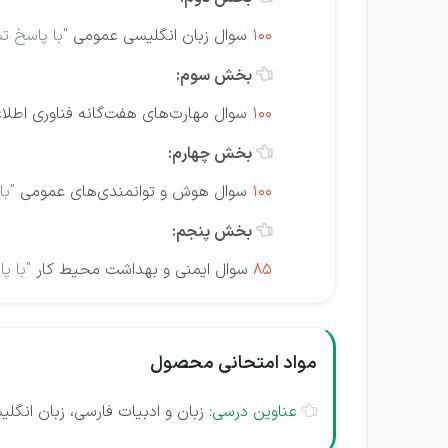
100
سوال
زبان انگلیسی عمومی
"با پاسخ ت
بخش سوم:

100
سوال مهارت‌های هفت‌گانه فناوری اطلاعات (
بخش چهارم:

100
سوال هوش و توانمندی‌های عمومی
"با
بخش پنجم:

85
سوال ایمنی و بهداشت محیط کار
"با پ
مواد امتحانی محصول
عناوین درسی:
زبان و ادبیات فارسی، زبان انگلیسی عمومی، مهارت‌های ه
