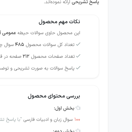
پاسخ تشریحی
ارائه نموده‌اند.
نکات مهم محصول
این محصول حاوی سوالات حیطه
عمومی آز
تعداد کل سوالات محصول
485
سوال چه

تعداد صفحات محصول
212
صفحه در قا

پاسخ سوالات به صورت تشریحی و توضی

بررسی محتوای محصول
بخش اول:

100
سوال زبان و ادبیات فارسی
"با پاسخ تش
بخش دوم:
