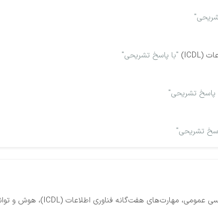
شریحی"
ICDL)
"با پاسخ تشریحی"
 پاسخ تشریحی"
اسخ تشریحی"
فت‌گانه فناوری اطلاعات (ICDL)، هوش و توانمندی‌های عمومی، ایمنی و بهداشت محیط کار