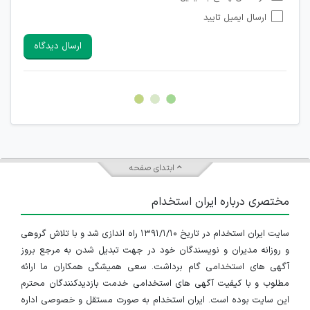
شبکه های مجازی ارتباطی می باشند وجود ندارد.
ارسال ایمیل تایید
امکان تأیید نظرات کاربرانی که به هر طریقی قصد مأیوس کردن
سایرین را دارند وجود ندارد.
ارسال دیدگاه
هرگونه تحریک، تحقیر و کنایه به سایر افراد (مسئول و غیر مسئول)
غیر مجاز می باشد.
امکان هماهنگی برای هرگونه ملاقات حضوری چه به صورت دسته
جمعی و چه فردی توسط کاربران سایت وجود ندارد.
ابتدای صفحه
مختصری درباره ایران استخدام
سایت ایران استخدام در تاریخ ۱۳۹۱/۱/۱۰ راه اندازی شد و با تلاش گروهی
و روزانه مدیران و نویسندگان خود در جهت تبدیل شدن به مرجع بروز
آگهی های استخدامی گام برداشت. سعی همیشگی همکاران ما ارائه
مطلوب و با کیفیت آگهی های استخدامی خدمت بازدیدکنندگان محترم
این سایت بوده است. ایران استخدام به صورت مستقل و خصوصی اداره