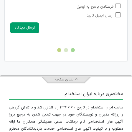
امکان تأیید نظراتی که حاوی اطلاعات تماس شخصی افراد و یا ID
فرستادن پاسخ به ایمیل
شبکه های مجازی ارتباطی می باشند وجود ندارد.
ارسال ایمیل تایید
امکان تأیید نظرات کاربرانی که به هر طریقی قصد مأیوس کردن
سایرین را دارند وجود ندارد.
ارسال دیدگاه
هرگونه تحریک، تحقیر و کنایه به سایر افراد (مسئول و غیر مسئول)
غیر مجاز می باشد.
امکان هماهنگی برای هرگونه ملاقات حضوری چه به صورت دسته
جمعی و چه فردی توسط کاربران سایت وجود ندارد.
ابتدای صفحه
مختصری درباره ایران استخدام
سایت ایران استخدام در تاریخ ۱۳۹۱/۱/۱۰ راه اندازی شد و با تلاش گروهی
و روزانه مدیران و نویسندگان خود در جهت تبدیل شدن به مرجع بروز
آگهی های استخدامی گام برداشت. سعی همیشگی همکاران ما ارائه
مطلوب و با کیفیت آگهی های استخدامی خدمت بازدیدکنندگان محترم