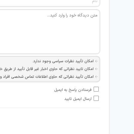
امکان تأیید نظرات سیاسی وجود ندارد.
امکان تایید نظراتی که حاوی اخبار غیر قابل تأیید از طریق خ
امکان تأیید نظراتی که حاوی اطلاعات تماس شخصی افراد و یا ID شبکه های مجازی ارتباطی می باشند وجود ند
امکان تأیید نظرات کاربرانی که به هر طریقی قصد مأیوس کرد
فرستادن پاسخ به ایمیل
هرگونه تحریک، تحقیر و کنایه به سایر افراد (مسئول و غیر 
ارسال ایمیل تایید
امکان هماهنگی برای هرگونه ملاقات حضوری چه به صورت د