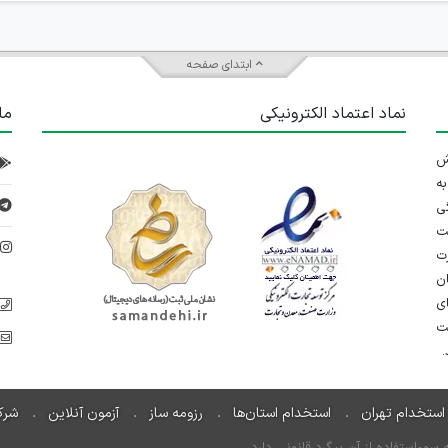
ابتدای صفحه
نماد اعتماد الکترونیکی
ما
 تلاش
ه
ی
ت
د
رت
ان
ی
یت
استخدام تهران
استخدام استان‌ها
رزومه ساز
آزمون آنلاین
شرک