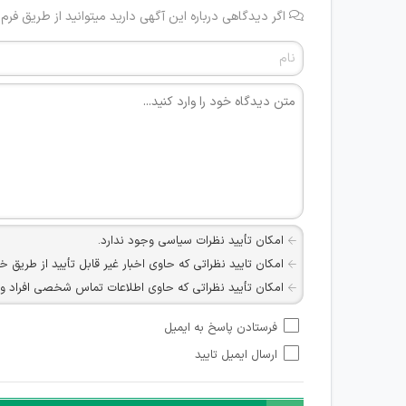
اگر دیدگاهی درباره این آگهی دارید میتوانید از طریق فرم
امکان تأیید نظرات سیاسی وجود ندارد.
امکان تایید نظراتی که حاوی اخبار غیر قابل تأیید از طریق خ
امکان تأیید نظراتی که حاوی اطلاعات تماس شخصی افراد و یا ID شبکه های مجازی ارتباطی می باشند وجود ند
امکان تأیید نظرات کاربرانی که به هر طریقی قصد مأیوس کرد
فرستادن پاسخ به ایمیل
هرگونه تحریک، تحقیر و کنایه به سایر افراد (مسئول و غیر 
ارسال ایمیل تایید
امکان هماهنگی برای هرگونه ملاقات حضوری چه به صورت د