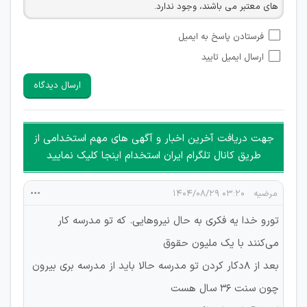
های معتبر می باشند، وجود ندارد.
امکان تأیید نظراتی که حاوی اطلاعات تماس شخصی افراد و یا ID
فرستادن پاسخ به ایمیل
شبکه های مجازی ارتباطی می باشند وجود ندارد.
ارسال ایمیل تایید
امکان تأیید نظرات کاربرانی که به هر طریقی قصد مأیوس کردن
سایرین را دارند وجود ندارد.
ارسال دیدگاه
هرگونه تحریک، تحقیر و کنایه به سایر افراد (مسئول و غیر مسئول)
غیر مجاز می باشد.
امکان هماهنگی برای هرگونه ملاقات حضوری چه به صورت دسته
جهت دریافت آخرین اخبار و آگهی های مهم استخدامی از
جمعی و چه فردی توسط کاربران سایت وجود ندارد.
طریق کانال تلگرام ایران استخدام اینجا کلیک نمایید
مرضیه
۰۳:۲۰ ۱۴۰۴/۰۸/۲۹
تورو خدا یه فکری به حال نیروهایی. که تو مدرسه کار
می‌کنند با یک ملیون حقوق
بعد از ۸دکار کردن تو مدرسه حالا باید از مدرسه بری بیرون
چون سنت ۳۶ سال هست