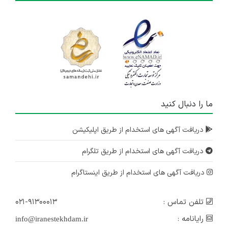
ما را دنبال کنید
دریافت آگهی های استخدام از طریق اپلیکیشن
دریافت آگهی های استخدام از طریق تلگرام
دریافت آگهی های استخدام از طریق اینستاگرام
تلفن تماس :
۰۲۱-۹۱۳۰۰۰۱۳
رایانامه :
info@iranestekhdam.ir